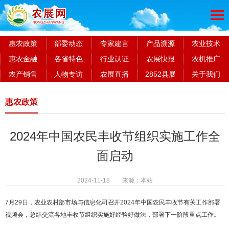
惠农政策
部委动态
专家建言
产品溯源
农业技术
惠农金融
各省特色
行业认证
农展快报
农机推广
农产销售
人物专访
农展直播
2852县展
关于我们
惠农政策
2024年中国农民丰收节组织实施工作全
面启动
2024-11-18 来源：本站
7
月
29
日，农业农村部市场与信息化司召开
2024
年中国农民丰收节有关工作部署
视频会，总结交流各地丰收节组织实施好经验好做法，部署下一阶段重点工作。