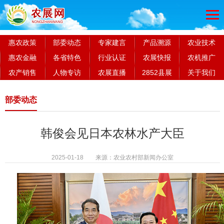
惠农政策
部委动态
专家建言
产品溯源
农业技术
惠农金融
各省特色
行业认证
农展快报
农机推广
农产销售
人物专访
农展直播
2852县展
关于我们
部委动态
韩俊会见日本农林水产大臣
2025-01-18 来源：农业农村部新闻办公室