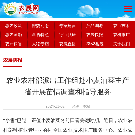
惠农政策
部委动态
专家建言
产品溯源
农业技术
惠农金融
各省特色
行业认证
农展快报
农机推广
农产销售
人物专访
农展直播
2852县展
关于我们
农展快报
农业农村部派出工作组赴小麦油菜主产
省开展苗情调查和指导服务
2024-12-02 来源：本站
“小雪”已过，正值小麦油菜冬前田管关键时期。近日，农业农
村部
种植业
管理
司会同
全国农业技术推广服务中心
、
农业农