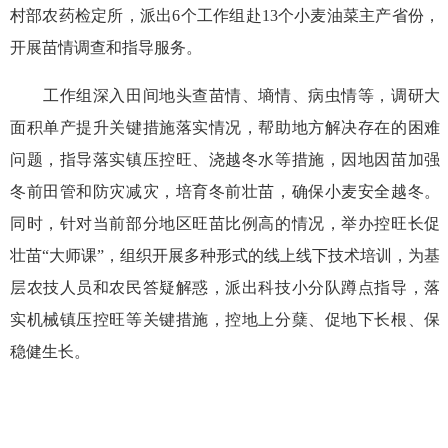
村部农药检定所
，
派出
6个工作组赴13个小麦油菜主产省份，
开展
苗情调查和指导服务。
工作组
深入田间地头查苗情、墒情、病虫情等，
调研大
面积单产提升关键措施落实情况，帮助地方解决存在的困难
问题，指导落实镇压控旺、浇越冬水等措施，因地因苗加强
冬前田管和防灾减灾，培育冬前壮苗，确保小麦安全越冬。
同时，针对当前部分地区旺苗比例高的情况，举办控旺长促
壮苗“大师课”，组织开展多种形式的线上线下技术培训，为基
层农技人员和农民答疑解惑，派出科技小分队蹲点指导，落
实机械镇压控旺等关键措施，控地上分蘖、促地下长根、保
稳健生长。