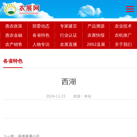
惠农政策
部委动态
专家建言
产品溯源
农业技术
惠农金融
各省特色
行业认证
农展快报
农机推广
农产销售
人物专访
农展直播
2852县展
关于我们
各省特色
西湖
2024-11-21 来源：本站
上一篇：承德避暑山庄