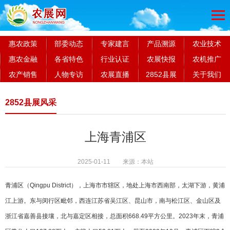
惠农政策
部委动态
专家建言
产品溯源
农业技术
惠农金融
各省特色
行业认证
农展快报
农机推广
农产销售
人物专访
农展直播
2852县展
关于我们
2852县展风采
上海青浦区
2025-01-11 来源：本站
青浦区（Qingpu District），
上海市
市辖区，地处
上海市
西南部，
太湖
下游，
黄浦
江
上游。东与
闵行区
毗邻，西连江苏省
吴江区
、
昆山市
，南与
松江区
、
金山区
及
浙江省
嘉善县
接壤，北与
嘉定区
相接，总面积668.49平方公里。2023年末，青浦