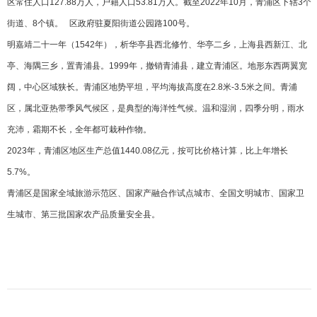
区常住人口127.88万人，户籍人口53.81万人。
截至2022年10月，青浦区下辖3个
街道、8个镇。
区政府驻夏阳街道公园路100号。
明嘉靖二十一年（1542年），析华亭县西北修竹、华亭二乡，上海县西新江、北
亭、海隅三乡，置青浦县。1999年，撤销青浦县，建立青浦区。地形东西两翼宽
阔，中心区域狭长。青浦区地势平坦，平均海拔高度在2.8米-3.5米之间。青浦
区，属北亚热带季风气候区，是典型的海洋性气候。温和湿润，四季分明，雨水
充沛，霜期不长，全年都可栽种作物。
2023年，青浦区地区生产总值1440.08亿元，按可比价格计算，比上年增长
5.7%。
青浦区是
国家全域旅游示范区
、国家产融合作试点城市
、
全国文明城市
、
国家卫
生城市
、第三批
国家农产品质量安全县
。