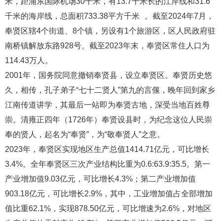
米，距浦东国际机场30千米，有13.7千米长的江岸线和31.6
千米的海岸线，总面积733.38平方千米
。截至2024年7月，
奉贤区辖4个街道、8个镇，另设有1个旅游区，区人民政府驻
南桥镇解放东路928号。截至2023年末，奉贤区常住人口为
114.43万人。
2001年，国务院同意撤销奉贤县，设立奉贤区。奉贤历史悠
久，相传，孔子弟子“七十二贤人”第九的言偃，晚年回到家乡
江南传道讲学，其最后一站即为奉贤古地，深受当地百姓尊
崇。清雍正四年（1726年）奉贤设县时，为纪念这位人民崇
奉的贤人，起名为“奉贤”，为“敬奉贤人”之意。
2023年，奉贤区实现地区生产总值1414.71亿元，可比增长
3.4%。全年奉贤区三次产业结构比重为0.6:63.9:35.5。第一
产业增加值9.03亿元，可比增长4.3%；第二产业增加值
903.18亿元，可比增长2.9%，其中，工业增加值占全部增加
值比重62.1%，实现878.50亿元，可比增速为2.6%，对地区