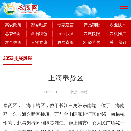
惠农政策
部委动态
专家建言
产品溯源
农业技术
惠农金融
各省特色
行业认证
农展快报
农机推广
农产销售
人物专访
农展直播
2852县展
关于我们
2852县展风采
上海奉贤区
2025-01-11 来源：本站
奉贤区，上海市辖区，位于长江三角洲东南端，位于上海南
部，东与浦东新区接壤，西与金山区和松江区毗邻，南临杭
州湾，北与闵行区相隔黄浦江。距上海市中心人民广场42千